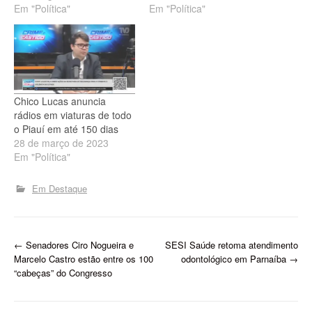
Em "Política"
serão instaladas nas ruas
Em "Política"
das duas cidades para
reforçar o policiamento e
ajudar na prevenção de
crimes. As câmeras farão
reconhecimento facial,
leitura de…
Chico Lucas anuncia
rádios em viaturas de todo
o Piauí em até 150 dias
28 de março de 2023
Em "Política"
Em Destaque
P
←
Senadores Ciro Nogueira e
SESI Saúde retoma atendimento
Marcelo Castro estão entre os 100
odontológico em Parnaíba
→
o
“cabeças” do Congresso
s