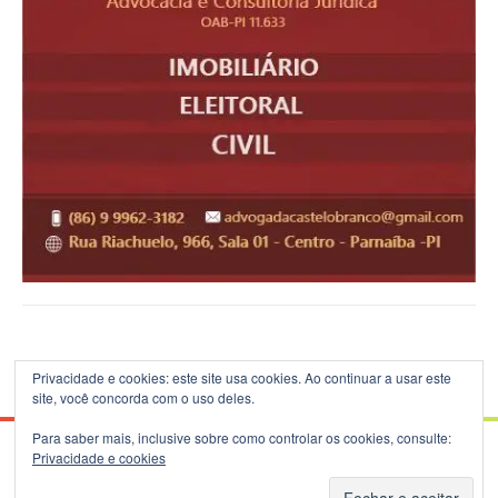
Privacidade e cookies: este site usa cookies. Ao continuar a usar este
site, você concorda com o uso deles.
Para saber mais, inclusive sobre como controlar os cookies, consulte:
Privacidade e cookies
© 2026 Blog do B.Silva - Theme: Patus by
FameThemes
.