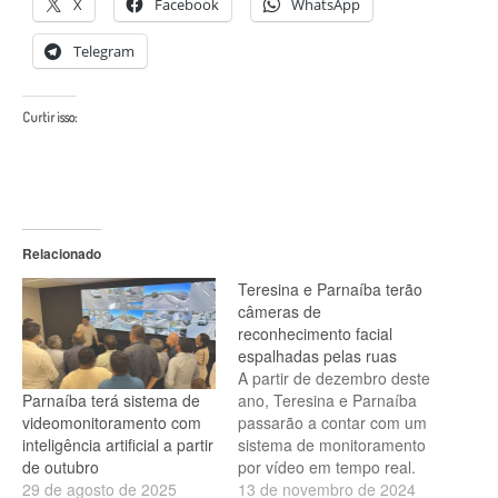
X
Facebook
WhatsApp
Telegram
Curtir isso:
Relacionado
Teresina e Parnaíba terão
câmeras de
reconhecimento facial
espalhadas pelas ruas
A partir de dezembro deste
Parnaíba terá sistema de
ano, Teresina e Parnaíba
videomonitoramento com
passarão a contar com um
inteligência artificial a partir
sistema de monitoramento
de outubro
por vídeo em tempo real.
29 de agosto de 2025
Pelo menos 600 câmeras
13 de novembro de 2024