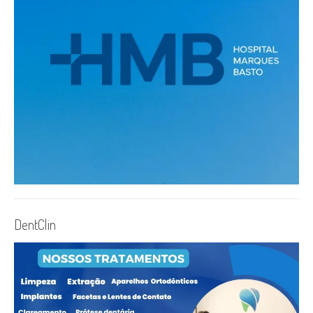
DentClin