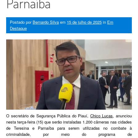
Parnaíba
Postado por
Bernardo Silva
em
15 de julho de 2025
in
Em
Destaque
O secretário de Segurança Pública do Piauí,
Chico Lucas
, anunciou
nesta terça-feira (15) que serão instaladas 1.200 câmeras nas cidades
de Teresina e Parnaíba para serem utilizadas no combate à
criminalidade, por meio do programa de