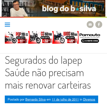
Skip
to
content
Segurados do Iapep
Saúde não precisam
mais renovar carteiras
Postado por
Bernardo Silva
em
11 de julho de 2011
in
Diversos