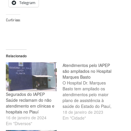
Telegram
Curtir isso:
Relacionado
Atendimentos pelo IAPEP
são ampliados no Hospital
Marques Basto
O Hospital Dr. Marques
Basto tem ampliado os
Segurados do IAPEP
atendimentos pelo maior
Saúde reclamam do não
plano de assistência à
atendimento em clínicas e
saúde do Estado do Piauí,
hospitais no Piauí
o IAPEP. Médicos de
18 de janeiro de 2023
16 de janeiro de 2024
especialidades como
Em "Cidade"
Em "Diversos"
clínica geral, ortopedia,
mastologia,