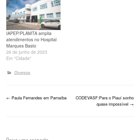
otorrinolaringologia
atendem o plano do
servidor do estado –
IAPEP, nos turnos manhã e
tarde. “O Hospital vem
IAPEP/PLAMTA amplia
ampliando os…
atendimentos no Hospital
Marques Basto
26 de junho de 2023
Em "Cidade"
Diversos
P
←
Paula Fernandes em Parnaíba
CODEVASF:Para o Piauí sonho
quase impossível
→
o
s
t