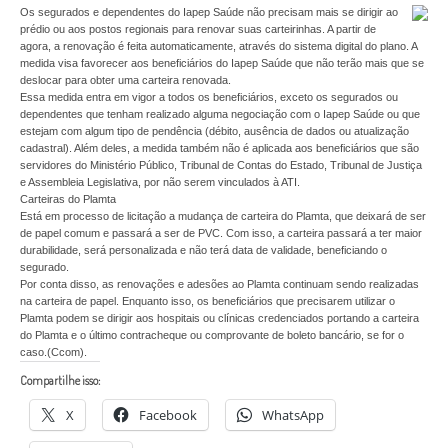
Os segurados e dependentes do Iapep Saúde não precisam mais se dirigir ao
prédio ou aos postos regionais para renovar suas carteirinhas. A partir de
agora, a renovação é feita automaticamente, através do sistema digital do plano. A
medida visa favorecer aos beneficiários do Iapep Saúde que não terão mais que se
deslocar para obter uma carteira renovada.
Essa medida entra em vigor a todos os beneficiários, exceto os segurados ou
dependentes que tenham realizado alguma negociação com o Iapep Saúde ou que
estejam com algum tipo de pendência (débito, ausência de dados ou atualização
cadastral). Além deles, a medida também não é aplicada aos beneficiários que são
servidores do Ministério Público, Tribunal de Contas do Estado, Tribunal de Justiça
e Assembleia Legislativa, por não serem vinculados à ATI.
Carteiras do Plamta
Está em processo de licitação a mudança de carteira do Plamta, que deixará de ser
de papel comum e passará a ser de PVC. Com isso, a carteira passará a ter maior
durabilidade, será personalizada e não terá data de validade, beneficiando o
segurado.
Por conta disso, as renovações e adesões ao Plamta continuam sendo realizadas
na carteira de papel. Enquanto isso, os beneficiários que precisarem utilizar o
Plamta podem se dirigir aos hospitais ou clínicas credenciados portando a carteira
do Plamta e o último contracheque ou comprovante de boleto bancário, se for o
caso.(Ccom).
Compartilhe isso:
X
Facebook
WhatsApp