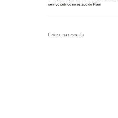
P
serviço público no estado do Piauí
o
s
t
Deixe uma resposta
n
a
v
i
g
a
t