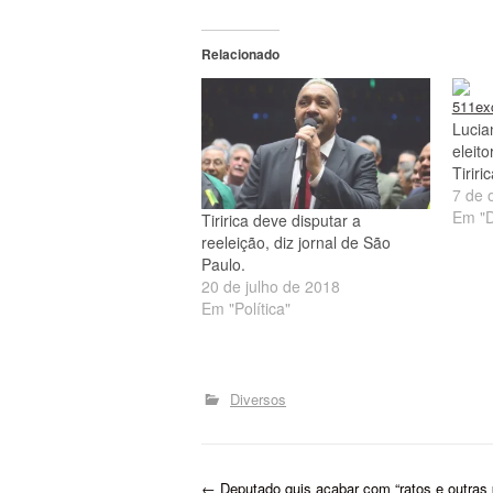
Relacionado
Lucia
eleit
Tiriri
7 de 
Em "D
Tiririca deve disputar a
reeleição, diz jornal de São
Paulo.
20 de julho de 2018
Em "Política"
Diversos
←
Deputado quis acabar com “ratos e outras 