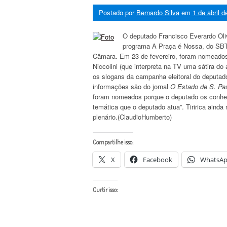
Postado por
Bernardo Silva
em
1 de abril 
O deputado Francisco Everardo Oliv
programa A Praça é Nossa, do SBT, 
Câmara. Em 23 de fevereiro, foram nomeados
Niccolini (que interpreta na TV uma sátira do
os slogans da campanha eleitoral do deputado
informações são do jornal
O Estado de S. Pa
foram nomeados porque o deputado os conhece
temática que o deputado atua”. Tiririca ainda
plenário.(ClaudioHumberto)
Compartilhe isso:
X
Facebook
WhatsA
Curtir isso: