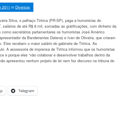
de 2011
in
Diversos
eira Silva, o palhaço Tiririca (PR-SP), paga a humoristas do
salários de até R$ 8 mil, somadas as gratificações, com dinheiro da
 como secretários parlamentares os humoristas José Américo
 apresentador da Bandeirantes Datena) e Ivan de Oliveira, que criaram
. Eles recebem o maior salário do gabinete de Tiririca. As
ulo
. A assessoria de imprensa de Tiririca informou que os humoristas
 e porque eles “vão colaborar e desenvolver trabalhos dentro da
 não apresentou nenhum projeto de lei nem fez discurso na tribuna do
pp
Telegram