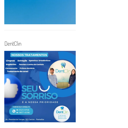
DentClin