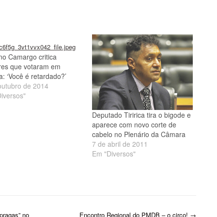
no Camargo critica
ores que votaram em
ca: ‘Você é retardado?’
outubro de 2014
iversos"
Deputado Tiririca tira o bigode e
aparece com novo corte de
cabelo no Plenário da Câmara
7 de abril de 2011
Em "Diversos"
pragas” no
Encontro Regional do PMDB – o circo!
→