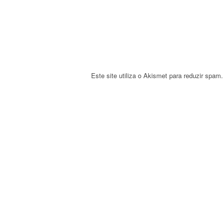
i
o
n
Este site utiliza o Akismet para reduzir spam