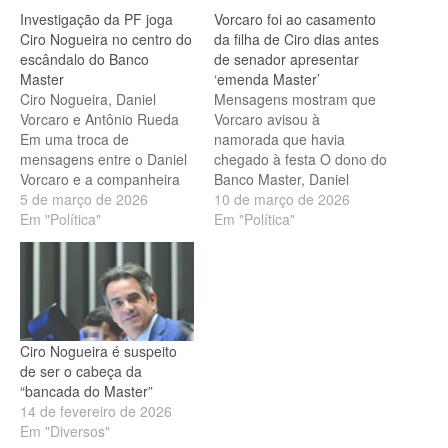
Investigação da PF joga
Vorcaro foi ao casamento
Ciro Nogueira no centro do
da filha de Ciro dias antes
escândalo do Banco
de senador apresentar
Master
‘emenda Master’
Ciro Nogueira, Daniel
Mensagens mostram que
Vorcaro e Antônio Rueda
Vorcaro avisou à
Em uma troca de
namorada que havia
mensagens entre o Daniel
chegado à festa O dono do
Vorcaro e a companheira
Banco Master, Daniel
dele, Martha Graeff, o
5 de março de 2026
Vorcaro, compareceu ao
10 de março de 2026
banqueiro celebrou uma
Em "Política"
casamento da filha do
Em "Política"
emenda apresentada pelo
senador Ciro Nogueira
senador Ciro
(PP-PI), em Angra dos
Nogueira (PP-PI) à
Reis, no Rio de Janeiro, 10
Proposta de Emenda à
dias antes de o senador
Constituição (PEC) da
apresentar no Congresso
Autonomia Financeira do
uma proposta que ficou
Ciro Nogueira é suspeito
Banco Central. “Ciro soltou
conhecida…
de ser o cabeça da
um projeto de lei agora
“bancada do Master”
que…
14 de fevereiro de 2026
Em "Diversos"