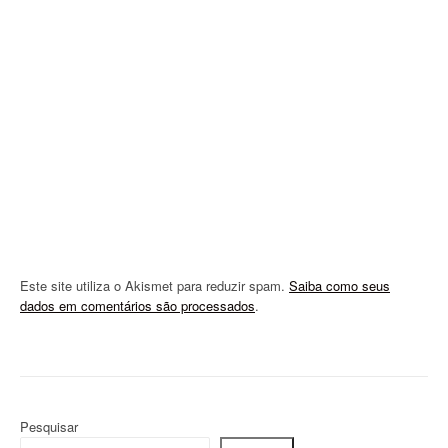
t
i
o
n
Este site utiliza o Akismet para reduzir spam.
Saiba como seus
dados em comentários são processados
.
Pesquisar