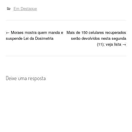
Em Destaque
P
←
Moraes mostra quem manda e
Mais de 150 celulares recuperados
suspende Lei da Dosimetria
serão devolvidos nesta segunda
o
(11); veja lista
→
s
t
n
Deixe uma resposta
a
v
i
g
a