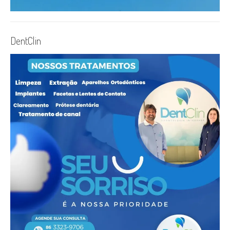
DentClin