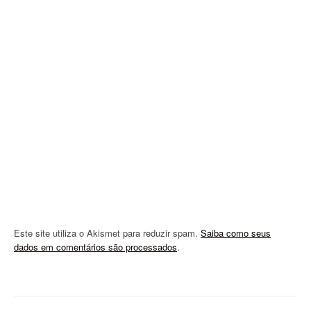
g
a
t
i
o
n
Este site utiliza o Akismet para reduzir spam.
Saiba como seus
dados em comentários são processados
.