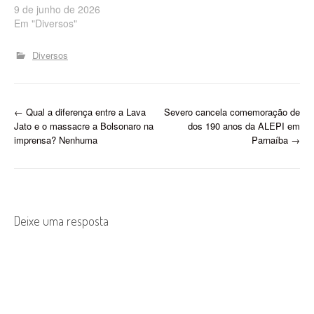
9 de junho de 2026
Em "Diversos"
Diversos
P
←
Qual a diferença entre a Lava
Severo cancela comemoração de
Jato e o massacre a Bolsonaro na
dos 190 anos da ALEPI em
o
imprensa? Nenhuma
Parnaíba
→
s
t
n
Deixe uma resposta
a
v
i