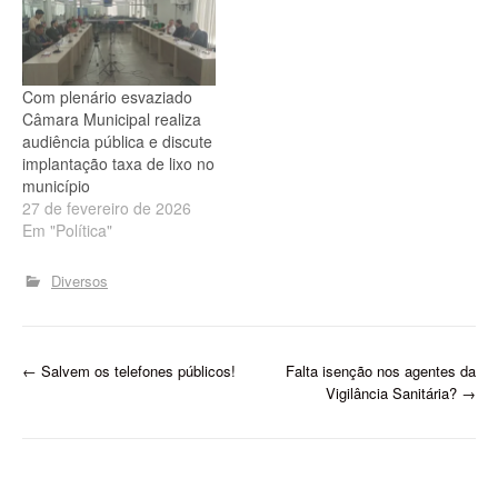
desse período, que pode
durar até 180 dias, os
operadores atuais de
saneamento (Agespisa e…
Com plenário esvaziado
Câmara Municipal realiza
audiência pública e discute
implantação taxa de lixo no
município
27 de fevereiro de 2026
Em "Política"
Diversos
P
←
Salvem os telefones públicos!
Falta isenção nos agentes da
Vigilância Sanitária?
→
o
s