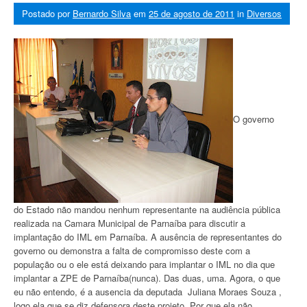
Postado por
Bernardo Silva
em
25 de agosto de 2011
in
Diversos
O governo
do Estado não mandou nenhum representante na audiência pública
realizada na Camara Municipal de Parnaíba para discutir a
implantação do IML em Parnaíba. A ausência de representantes do
governo ou demonstra a falta de compromisso deste com a
população ou o ele está deixando para implantar o IML no dia que
implantar a ZPE de Parnaíba(nunca). Das duas, uma. Agora, o que
eu não entendo, é a ausencia da deputada Juliana Moraes Souza ,
logo ela que se diz defensora deste projeto. Por que ela não