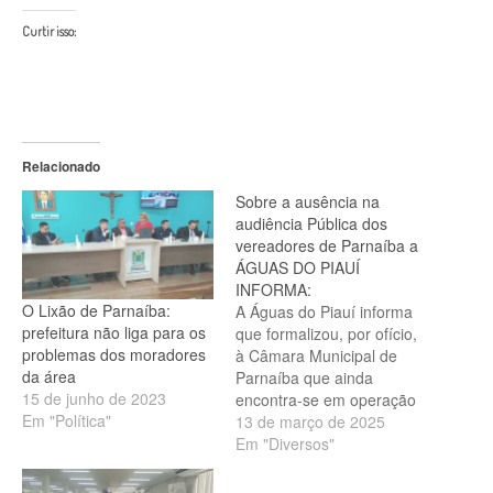
Curtir isso:
Relacionado
Sobre a ausência na
audiência Pública dos
vereadores de Parnaíba a
ÁGUAS DO PIAUÍ
INFORMA:
O Lixão de Parnaíba:
A Águas do Piauí informa
prefeitura não liga para os
que formalizou, por ofício,
problemas dos moradores
à Câmara Municipal de
da área
Parnaíba que ainda
15 de junho de 2023
encontra-se em operação
Em "Política"
assistida dos sistemas de
13 de março de 2025
fornecimento de água e
Em "Diversos"
esgotamento sanitário no
estado do Piauí. Ao longo