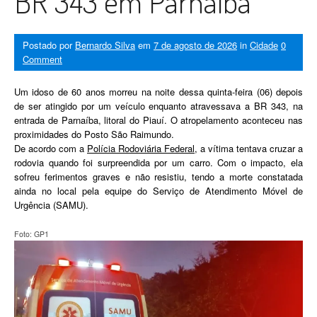
BR 343 em Parnaíba
Postado por
Bernardo Silva
em
7 de agosto de 2026
in
Cidade
0
Comment
Um idoso de 60 anos morreu na noite dessa quinta-feira (06) depois
de ser atingido por um veículo enquanto atravessava a BR 343, na
entrada de Parnaíba, litoral do Piauí. O atropelamento aconteceu nas
proximidades do Posto São Raimundo.
De acordo com a
Polícia Rodoviária Federal
, a vítima tentava cruzar a
rodovia quando foi surpreendida por um carro. Com o impacto, ela
sofreu ferimentos graves e não resistiu, tendo a morte constatada
ainda no local pela equipe do Serviço de Atendimento Móvel de
Urgência (SAMU).
Foto: GP1