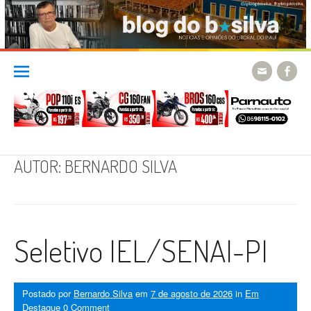
Skip
to
content
AUTOR:
BERNARDO SILVA
Seletivo IEL/SENAI-PI
Postado por
Bernardo Silva
em
7 de agosto de 2026
in
Em
Destaque
0 Comment