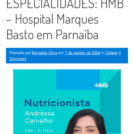
ESPECIALIDADES: HMB
– Hospital Marques
Basto em Parnaíba
Postado por
Bernardo Silva
em
7 de agosto de 2026
in
Cidade
0
Comment