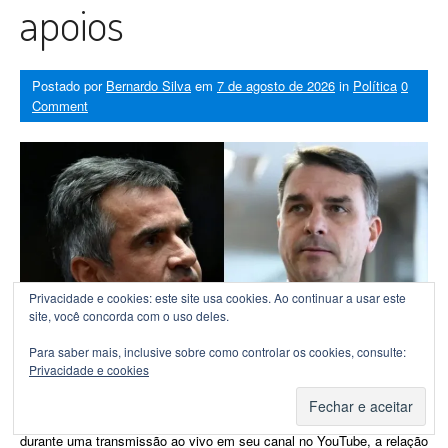
apoios
Postado por
Bernardo Silva
em
7 de agosto de 2026
in
Política
0
Comment
Privacidade e cookies: este site usa cookies. Ao continuar a usar este
site, você concorda com o uso deles.
Para saber mais, inclusive sobre como controlar os cookies, consulte:
Privacidade e cookies
Ciro Nogueira e Flávio Bolsonaro
O senador Flávio Bolsonaro (PL-RJ), candidato do PL à Presidência
da República nas eleições de 2026, anunciou nesta quinta-feira (6),
durante uma transmissão ao vivo em seu canal no YouTube, a relação