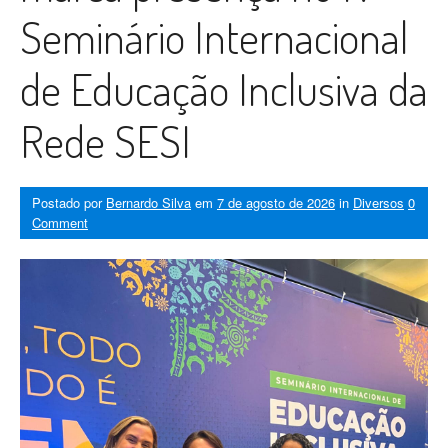
Seminário Internacional
de Educação Inclusiva da
Rede SESI
Postado por
Bernardo Silva
em
7 de agosto de 2026
in
Diversos
0
Comment