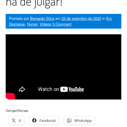
há de julgar!
Postado por
Bernardo Silva
em
25 de setembro de 2023
in
Em
Destaque
,
Humor
,
VIdeos
0 Comment
Compartilhe isso:
X
Facebook
WhatsApp