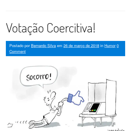
Votação Coercitiva!
Postado por
Bernardo Silva
em
26 de março de 2018
in
Humor
0
Comment