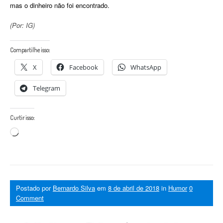
mas o dinheiro não foi encontrado.
(Por: IG)
Compartilhe isso:
X
Facebook
WhatsApp
Telegram
Curtir isso:
Carregando...
Postado por
Bernardo Silva
em
8 de abril de 2018
in
Humor
0
Comment