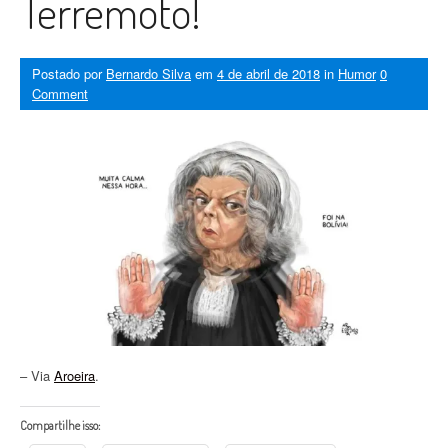
Terremoto!
Postado por
Bernardo Silva
em
4 de abril de 2018
in
Humor
0
Comment
– Via
Aroeira
.
Compartilhe isso: