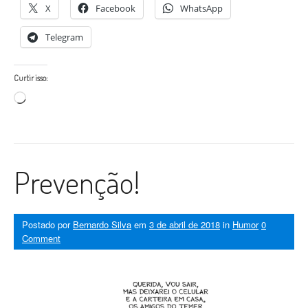
X
Facebook
WhatsApp
Telegram
Curtir isso:
Carregando...
Prevenção!
Postado por
Bernardo Silva
em
3 de abril de 2018
in
Humor
0
Comment