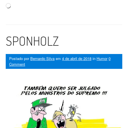
Carregando...
SPONHOLZ
Postado por
Bernardo Silva
em
4 de abril de 2018
in
Humor
0
Comment