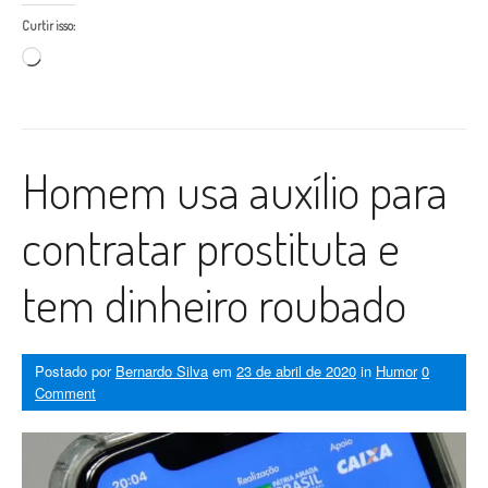
Curtir isso:
Carregando...
Homem usa auxílio para
contratar prostituta e
tem dinheiro roubado
Postado por
Bernardo Silva
em
23 de abril de 2020
in
Humor
0
Comment