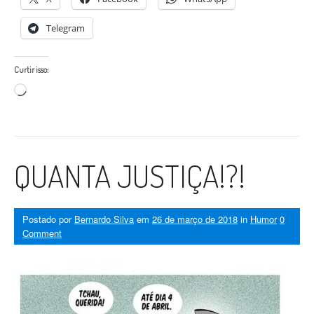
Telegram
Curtir isso:
Carregando...
QUANTA JUSTIÇA!?!
Postado por
Bernardo Silva
em
26 de março de 2018
in
Humor
0
Comment