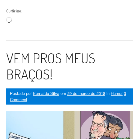
Curtir isso:
Carregando...
VEM PROS MEUS
BRAÇOS!
Postado por
Bernardo Silva
em
29 de março de 2018
in
Humor
0
Comment