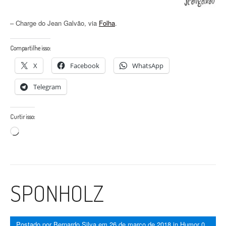
– Charge do Jean Galvão, via
Folha
.
Compartilhe isso:
X
Facebook
WhatsApp
Telegram
Curtir isso:
Carregando...
SPONHOLZ
Postado por
Bernardo Silva
em
26 de março de 2018
in
Humor
0