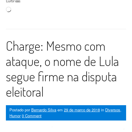
Curtir isso:
Carregando...
Charge: Mesmo com
ataque, o nome de Lula
segue firme na disputa
eleitoral
Postado por
Bernardo Silva
em
29 de março de 2018
in
Diversos
,
Humor
0 Comment