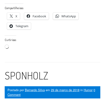
Compartilhe isso:
X
Facebook
WhatsApp
Telegram
Curtir isso:
Carregando...
SPONHOLZ
Postado por
Bernardo Silva
em
29 de março de 2018
in
Humor
0
Comment