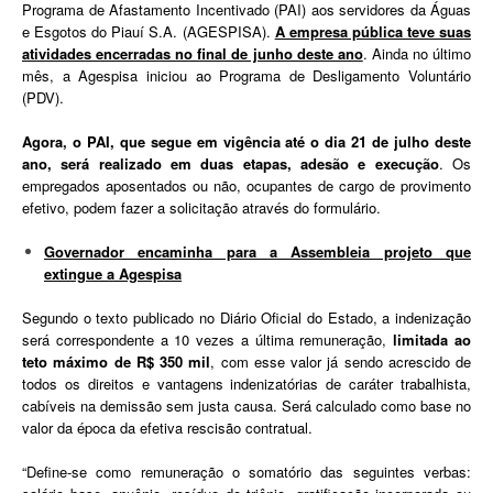
Programa de Afastamento Incentivado (PAI) aos servidores da Águas
e Esgotos do Piauí S.A. (AGESPISA).
A empresa pública teve suas
atividades encerradas no final de junho deste ano
. Ainda no último
mês, a Agespisa iniciou ao Programa de Desligamento Voluntário
(PDV).
Agora, o PAI, que segue em vigência até o dia 21 de julho deste
ano, será realizado em duas etapas, adesão e execução
. Os
empregados aposentados ou não, ocupantes de cargo de provimento
efetivo, podem fazer a solicitação através do formulário.
Governador encaminha para a Assembleia projeto que
extingue a Agespisa
Segundo o texto publicado no Diário Oficial do Estado, a indenização
será correspondente a 10 vezes a última remuneração,
limitada ao
teto máximo de R$ 350 mil
, com esse valor já sendo acrescido de
todos os direitos e vantagens indenizatórias de caráter trabalhista,
cabíveis na demissão sem justa causa. Será calculado como base no
valor da época da efetiva rescisão contratual.
“Define-se como remuneração o somatório das seguintes verbas: