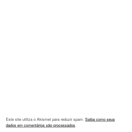
i
g
a
t
i
o
n
Este site utiliza o Akismet para reduzir spam.
Saiba como seus
dados em comentários são processados
.