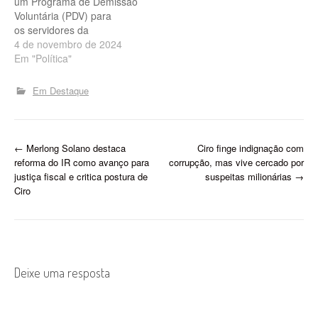
um Programa de Demissão
abastecimento de…
Voluntária (PDV) para
os servidores da
Agespisa após o leilão de
4 de novembro de 2024
concessão da Companhia,
Em "Política"
que aconteceu na última
semana em São Paulo. Os
Em Destaque
serviços de abastecimento
de água e saneamento nos
municípios do
interior serão assumidos
P
←
Merlong Solano destaca
Ciro finge indignação com
dentro de seis meses pela
reforma do IR como avanço para
corrupção, mas vive cercado por
Aegea, que…
o
justiça fiscal e critica postura de
suspeitas milionárias
→
Ciro
s
t
n
Deixe uma resposta
a
v