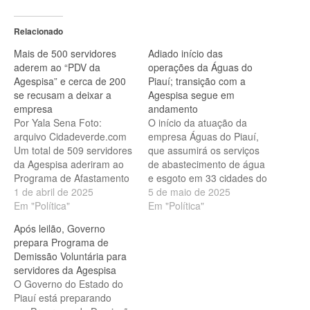
Relacionado
Mais de 500 servidores
Adiado início das
aderem ao “PDV da
operações da Águas do
Agespisa” e cerca de 200
Piauí; transição com a
se recusam a deixar a
Agespisa segue em
empresa
andamento
Por Yala Sena Foto:
O início da atuação da
arquivo Cidadeverde.com
empresa Águas do Piauí,
Um total de 509 servidores
que assumirá os serviços
da Agespisa aderiram ao
de abastecimento de água
Programa de Afastamento
e esgoto em 33 cidades do
Incentivado (PAI), que
1 de abril de 2025
estado, foi adiado. A
5 de maio de 2025
encerrou este mês. O
Em "Política"
previsão era que a nova
Em "Política"
maior programa de
concessionária começasse
Após leilão, Governo
desligamento tem o
nesta segunda-feira (5),
prepara Programa de
objetivo de indenizar os
mas uma nova data será
Demissão Voluntária para
funcionários já que o
anunciada nos próximos
servidores da Agespisa
governo pretende liquidar
dias. Enquanto isso, a
O Governo do Estado do
a Agespisa, após a
Águas…
Piauí está preparando
concessão de