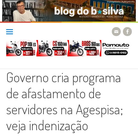
Skip
to
content
Governo cria programa
de afastamento de
servidores na Agespisa;
veja indenização