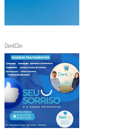
DentClin