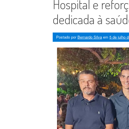
Hospital e refor
dedicada à saúd
Postado por
Bernardo Silva
em
5 de julho 