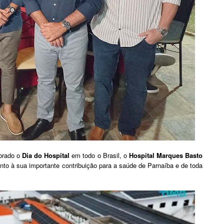
ebrado o
Dia do Hospital
em todo o Brasil, o
Hospital Marques Basto
 à sua importante contribuição para a saúde de Parnaíba e de toda