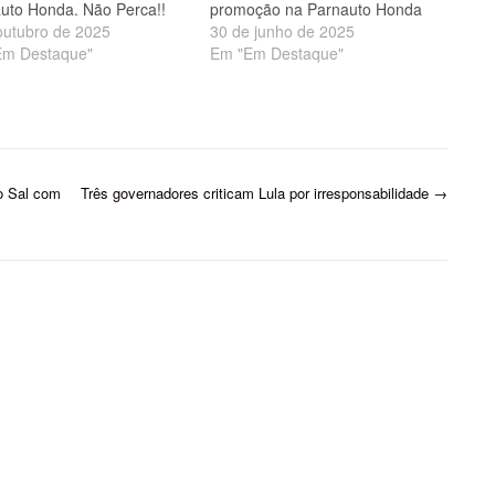
uto Honda. Não Perca!!
promoção na Parnauto Honda
outubro de 2025
30 de junho de 2025
Em Destaque"
Em "Em Destaque"
o Sal com
Três governadores criticam Lula por irresponsabilidade
→