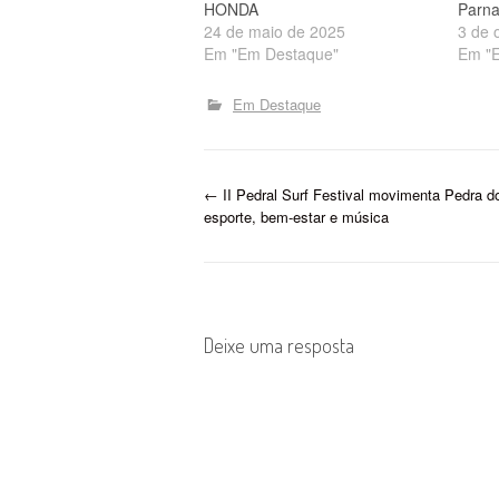
HONDA
Parna
24 de maio de 2025
3 de 
Em "Em Destaque"
Em "
Em Destaque
P
←
II Pedral Surf Festival movimenta Pedra d
esporte, bem-estar e música
o
s
t
Deixe uma resposta
n
a
v