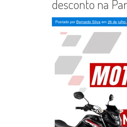
desconto na Par
Postado por
Bernardo Silva
em
26 de julho