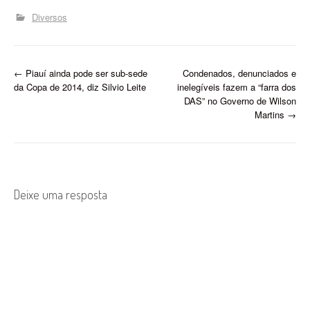
situação fiscal do Piauí e
Diversos
não poupou ironia. Ao
comentar o cenário,
afirmou que o estado
vizinho,…
P
←
Piauí ainda pode ser sub-sede
Condenados, denunciados e
da Copa de 2014, diz Silvio Leite
inelegíveis fazem a “farra dos
o
DAS” no Governo de Wilson
Martins
→
s
t
n
Deixe uma resposta
a
v
i
g
a