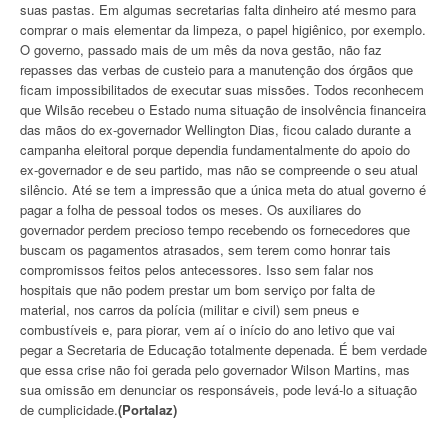
suas pastas. Em algumas secretarias falta dinheiro até mesmo para
comprar o mais elementar da limpeza, o papel higiênico, por exemplo.
O governo, passado mais de um mês da nova gestão, não faz
repasses das verbas de custeio para a manutenção dos órgãos que
ficam impossibilitados de executar suas missões. Todos reconhecem
que Wilsão recebeu o Estado numa situação de insolvência financeira
das mãos do ex-governador Wellington Dias, ficou calado durante a
campanha eleitoral porque dependia fundamentalmente do apoio do
ex-governador e de seu partido, mas não se compreende o seu atual
silêncio. Até se tem a impressão que a única meta do atual governo é
pagar a folha de pessoal todos os meses. Os auxiliares do
governador perdem precioso tempo recebendo os fornecedores que
buscam os pagamentos atrasados, sem terem como honrar tais
compromissos feitos pelos antecessores. Isso sem falar nos
hospitais que não podem prestar um bom serviço por falta de
material, nos carros da polícia (militar e civil) sem pneus e
combustíveis e, para piorar, vem aí o início do ano letivo que vai
pegar a Secretaria de Educação totalmente depenada. É bem verdade
que essa crise não foi gerada pelo governador Wilson Martins, mas
sua omissão em denunciar os responsáveis, pode levá-lo a situação
de cumplicidade.
(Portalaz)