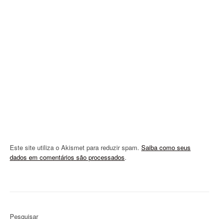
t
i
o
n
Este site utiliza o Akismet para reduzir spam.
Saiba como seus
dados em comentários são processados
.
Pesquisar