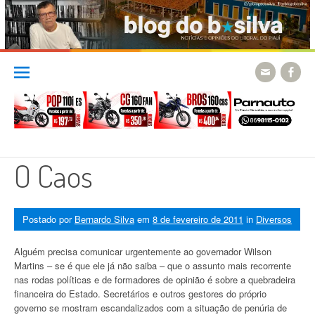
Skip
to
content
O Caos
Postado por
Bernardo Silva
em
8 de fevereiro de 2011
in
Diversos
Alguém precisa comunicar urgentemente ao governador Wilson
Martins – se é que ele já não saiba – que o assunto mais recorrente
nas rodas políticas e de formadores de opinião é sobre a quebradeira
financeira do Estado. Secretários e outros gestores do próprio
governo se mostram escandalizados com a situação de penúria de