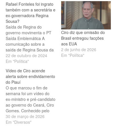
Rafael Fonteles foi ingrato
também com a secretária e
ex-governadora Regina
Sousa?
Saída de Regina do
Ciro diz que omissão do
governo movimenta o PT
Brasil entregou facções
Saída Emblemática A
aos EUA
comunicação sobre a
2 de junho de 2026
saída de Regina Sousa da
Em "Política"
equipe de Rafael não
22 de outubro de 2024
pegou ninguém de
Em "Política"
surpresa. Regina já vinha
Vídeo de Ciro acende
externando sua
alerta sobre endividamento
insatisfação com o
do Piauí
Governador Rafael
O que marcou o fim de
Fonteles há vários meses
semana foi um vídeo do
e não pedia segredo para
ex-ministro e pré-candidato
ninguém. Secretaria vazia
ao governo do Ceará, Ciro
Pessoas…
Gomes. Conhecido pelo
domínio na área
30 de março de 2026
econômica, Ciro fez um
Em "Diversos"
alerta direto sobre a