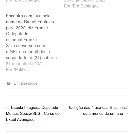
Em "Em Destaque"
iniciou nesta quinta-feira
(8), no Rio de Janeiro. O
Encontro com Lula sela
evento, promovido pelo
nome de Rafael Fonteles
Ministério do Turismo, vai
para 2022, diz Franzé
até domingo (11) e
O deputado
funciona…
estadual Franzé
Silva conversou com
o GP1 na manhã desta
segunda-feira (31) sobre a
agenda que o
31 de maio de 2021
governador Wellington
Em "Política"
Dias (PT) e o secretário
estadual da Fazenda do
Em Destaque
Piauí, Rafael
Fonteles (PT), cumpriram
com o ex-presidente da
República, Luiz Inácio Lula
P
←
Escola Integrada Deputado
Isenção das “Taxa das Blusinhas”
da Silva, nesse domingo
Moraes Souza/SESI: Curso de
dura menos de um ano
→
(30) em São Paulo. Na
o
Excel Avançado
visão de Franzé, o almoço
s
serviu para…