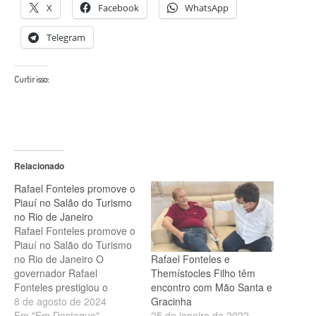
X
Facebook
WhatsApp
Telegram
Curtir isso:
Relacionado
Rafael Fonteles promove o
Piauí no Salão do Turismo
no Rio de Janeiro
Rafael Fonteles promove o
Piauí no Salão do Turismo
Rafael Fonteles e
no Rio de Janeiro O
Themístocles Filho têm
governador Rafael
encontro com Mão Santa e
Fonteles prestigiou o
Gracinha
primeiro dia da 8ª edição
8 de agosto de 2024
25 de janeiro de 2022
do Salão do Turismo, que
Em "Em Destaque"