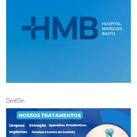
DentClin