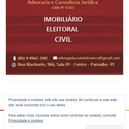
Privacidade e cookies: este site usa cookies. Ao continuar a usar este
site, você concorda com o uso deles.
Para saber mais, inclusive sobre como controlar os cookies, consulte:
Privacidade e cookies
© 2026 Blog do B.Silva - Theme: Patus by
FameThemes
.