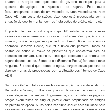
chamar a atenção dos opositores do governo municipal para a
questão demagógica, a hipocrisia de alguns. Fica muito
feio, principalmente quando um vereador ou uma vereadora vai num
Caps AD, um posto de saúde, dizer que está preocupada com a
situação do doente mental, com as instalações do prédio, etc., e etc.
É preciso lembrar a todos que Caps AD existe há anos e esse
vereador ou essa vereadora nunca demonstraram preocupação com o
assunto, porque no governo passado a Câmara tinha um vereador
chamado Bernardo Rocha, que foi o único que percorreu todos os
postos de saúde e levava os problemas que constatava para as
sessões da câmara. Denunciou tanto que proibiram sua entrada em
alguns desses postos. Somente ele (Bernardo Rocha) fez isso e mais
ninguém. E como é que, somente agora, surgem essas pessoas se
dizendo mortas de preocupadas com a situação dos internos do Caps
AD?!
Só para citar um fato de que houve evolução na saúde – afirmou
Bernardo – “antes, muitos dos postos de saúde funcionavam em
casas alugadas, de amigos do governante, com a prefeitura pagando
preços exorbitantes de aluguel, porque eram propriedade de amigos
do prefeito da época. Muito deles não tinha sequer acessibilidade para
portadores de deficiência. Mas hoje vários bairros já contam com