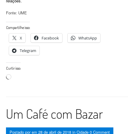
relações.
Fonte: UME
Compartilhe isso:
X
Facebook
WhatsApp
Telegram
Curtir isso:
Carregando...
Um Café com Bazar
Postado por
em
28 de abril de 2018
in
Cidade
0 Comment