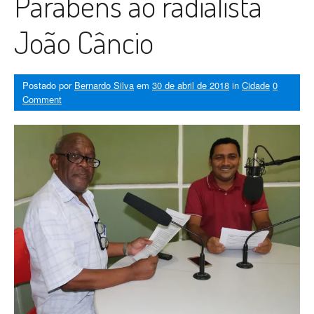
Parabéns ao radialista
João Câncio
Postado por
Bernardo Silva
em
30 de abril de 2018
in
Cidade
0
Comment