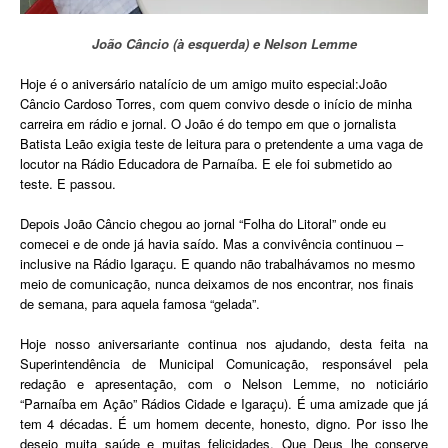
João Câncio (à esquerda) e Nelson Lemme
Hoje é o aniversário natalício de um amigo muito especial:João
Câncio Cardoso Torres, com quem convivo desde o início de minha
carreira em rádio e jornal. O João é do tempo em que o jornalista
Batista Leão exigia teste de leitura para o pretendente a uma vaga de
locutor na Rádio Educadora de Parnaíba. E ele foi submetido ao
teste. E passou.
Depois João Câncio chegou ao jornal “Folha do Litoral” onde eu
comecei e de onde já havia saído. Mas a convivência continuou –
inclusive na Rádio Igaraçu. E quando não trabalhávamos no mesmo
meio de comunicação, nunca deixamos de nos encontrar, nos finais
de semana, para aquela famosa “gelada”.
Hoje nosso aniversariante continua nos ajudando, desta feita na
Superintendência de Municipal Comunicação, responsável pela
redação e apresentação, com o Nelson Lemme, no noticiário
“Parnaíba em Ação” Rádios Cidade e Igaraçu). É uma amizade que já
tem 4 décadas. É um homem decente, honesto, digno. Por isso lhe
desejo muita saúde e muitas felicidades. Que Deus lhe conserve