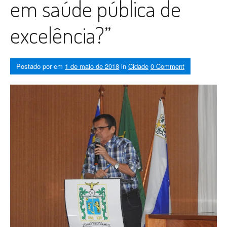
em saúde pública de
excelência?”
Postado por
em
1 de maio de 2018
in
Cidade
0 Comment