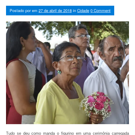
Postado por
em
27 de abril de 2018
in
Cidade
0 Comment
Tudo se deu como manda o figurino em uma cerimônia carregada