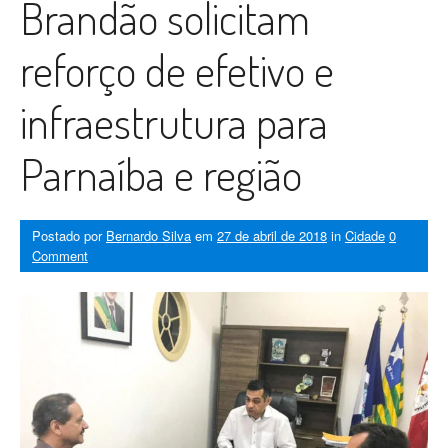
Brandão solicitam
reforço de efetivo e
infraestrutura para
Parnaíba e região
Postado por
Bernardo Silva
em
27 de abril de 2018
in
Cidade
0
Comment