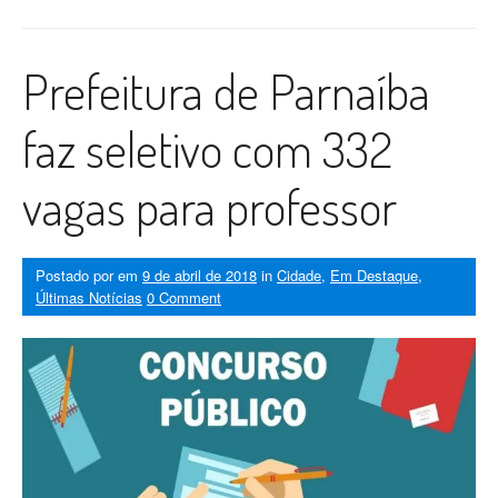
Prefeitura de Parnaíba
faz seletivo com 332
vagas para professor
Postado por
em
9 de abril de 2018
in
Cidade
,
Em Destaque
,
Últimas Notícias
0 Comment