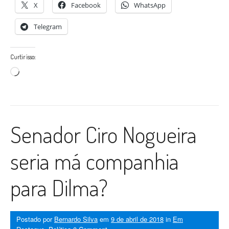
X
Facebook
WhatsApp
Telegram
Curtir isso:
Carregando...
Senador Ciro Nogueira
seria má companhia
para Dilma?
Postado por
Bernardo Silva
em
9 de abril de 2018
in
Em