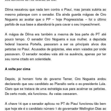
Dilma ressalvou que nada tem contra o Piauí, mas jamais subiria ao
mesmo palanque com o senador. Ela ainda guarda mágoas de Ciro
Nogueira ao avaliar que o PP – hoje Progressistas – foi o último
partido de sua base a abandoná-la para cavar o seu impeachment.
A mágoa de Dilma era também a mesma de boa parte do PT até
pouco tempo. O senador Ciro Nogueira e sua mulher, a deputada
federal Iracema Portella, passaram a ser os principais alvos dos
petistas no Piauí. Acusados de golpistas, eles eram vaiados por onde
passavam. O senador recebeu vaia até na ausência, apenas por ter
seu nome citado em solenidade.
A volta por cima
Depois, já homem forte do governo Temer, Ciro Nogueira andou
declarando que seu candidato ao Planalto seria o ex-presidente Lula.
Claro que se tratava de uma estratégia sua para acalmar os petistas.
De certo modo, ela funcionou. As vaias cessaram.
A chave 14 que o senador aplicou no PT do Piauí funcionou tão bem
que hoje ele é o candidato número 1 do governador Wellington Dias ao