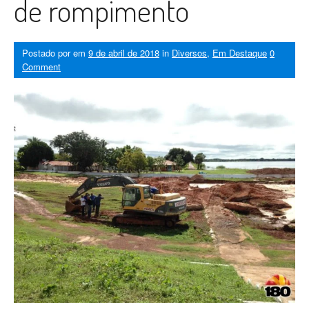
de rompimento
Postado por
em
9 de abril de 2018
in
Diversos
,
Em Destaque
0
Comment