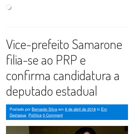
Carregando...
Vice-prefeito Samarone
filia-se ao PRP e
confirma candidatura a
deputado estadual
Postado por
Bernardo Silva
em
8 de abril de 2018
in
Em
Destaque
,
Política
0 Comment