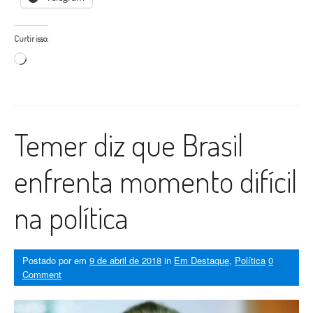
Curtir isso:
Carregando...
Temer diz que Brasil
enfrenta momento difícil
na política
Postado por
em
9 de abril de 2018
in
Em Destaque
,
Política
0
Comment