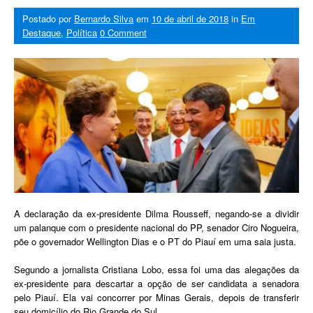
Postado por
Bernardo Silva
em
10 de abril de 2018
in
Em
Destaque
,
Política
0 Comment
A declaração da ex-presidente Dilma Rousseff, negando-se a dividir
um palanque com o presidente nacional do PP, senador Ciro Nogueira,
põe o governador Wellington Dias e o PT do Piauí em uma saia justa.
Segundo a jornalista Cristiana Lobo, essa foi uma das alegações da
ex-presidente para descartar a opção de ser candidata a senadora
pelo Piauí. Ela vai concorrer por Minas Gerais, depois de transferir
seu domicílio do Rio Grande do Sul.