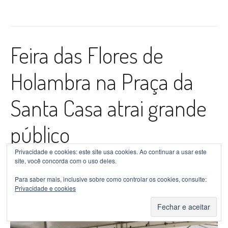
Feira das Flores de
Holambra na Praça da
Santa Casa atrai grande
público
Privacidade e cookies: este site usa cookies. Ao continuar a usar este
site, você concorda com o uso deles.
Postado por
Bernardo Silva
em
8 de abril de 2018
in
Em
Destaque
0 Comment
Para saber mais, inclusive sobre como controlar os cookies, consulte:
Privacidade e cookies