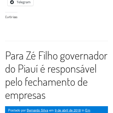
Telegram
Curtir isso:
Para Zé Filho governador
do Piauí é responsável
pelo fechamento de
empresas
Postado por
Bernardo Silva
em
9 de abril de 2018
in
Em