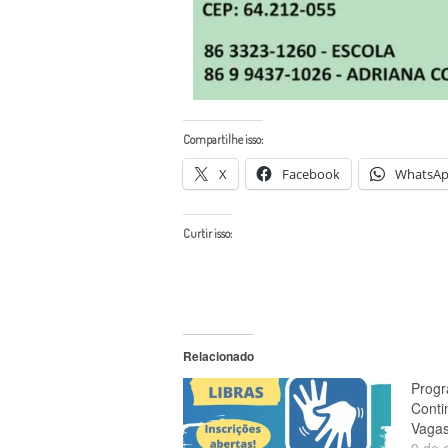
Compartilhe isso:
X
Facebook
WhatsA
Curtir isso:
Relacionado
Progr
Conti
Vagas
9 de 