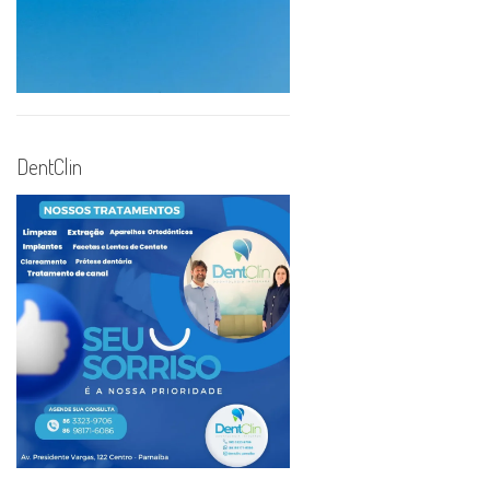
DentClin