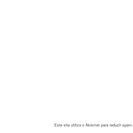
a
v
i
g
a
t
i
o
n
Este site utiliza o Akismet para reduzir spam