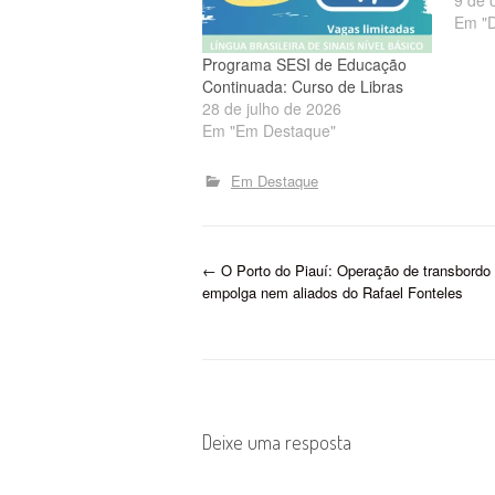
Em "D
Programa SESI de Educação
Continuada: Curso de Libras
28 de julho de 2026
Em "Em Destaque"
Em Destaque
P
←
O Porto do Piauí: Operação de transbordo
empolga nem aliados do Rafael Fonteles
o
s
t
Deixe uma resposta
n