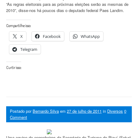
“As regras eleitorais para as próximas eleições serão as mesmas de
2010”, disse-nos há poucos dias o deputado federal Paes Landim.
Compartilhe isso:
X
Facebook
WhatsApp
Telegram
Curtir isso:
Postado por
Bernardo Silva
em
27 de julho de 2011
in
Diversos
0
Comment
Uma equipe de engenheiros da Secretaria do Turismo do Piauí (Setur)