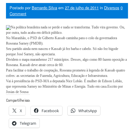
Postado por
Bernardo Silva
em
27 de julho de 2011
in
Diversos
0
Comment
Na política brasileira nada se perde e nada se transforma. Tudo vira governo. Ou,
por outra, tudo acaba em déficit público.
No Maranhão, o PSD de Gilberto Kassab caminha para o colo da governadora
Roseana Sarney (PMDB).
Seu partido ainda nem nasceu e Kassab já fez barba e cabelo. Só não fez bigode
porque José Sarney, não apreciaria.
Dividem o mapa maranhense 217 minicípios. Desses, algo como 80 fazem oposição a
Roseana. Kassab deve atrair cerca de 60.
Para facilitar o trabalho de cooptação, Roseana prometeu à legenda de Kassab quatro
cofres: as secretarias de Fazenda, Agricultura, Educação e Infraestrutura.
Vai à presidência do PSD-MA a deputada Nice Lobão. É mulher de Edison Lobão,
que representa Sarney no Ministério de Minas e Energia. Tudo em casa.Escrito por
Josias de Sousa
Compartilhe isso:
X
Facebook
WhatsApp
Telegram