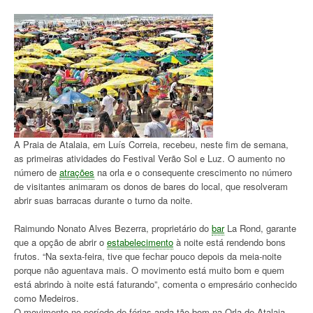
A Praia de Atalaia, em Luís Correia, recebeu, neste fim de semana,
as primeiras atividades do Festival Verão Sol e Luz. O aumento no
número de
atrações
na orla e o consequente crescimento no número
de visitantes animaram os donos de bares do local, que resolveram
abrir suas barracas durante o turno da noite.
Raimundo Nonato Alves Bezerra, proprietário do
bar
La Rond, garante
que a opção de abrir o
estabelecimento
à noite está rendendo bons
frutos. “Na sexta-feira, tive que fechar pouco depois da meia-noite
porque não aguentava mais. O movimento está muito bom e quem
está abrindo à noite está faturando”, comenta o empresário conhecido
como Medeiros.
O movimento no período de férias anda tão bom na Orla de Atalaia,