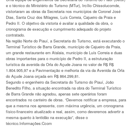
e o técnico do Ministério do Turismo (MTur), Ircílio Chissolucomde,
vistoriaram as obras da Secretaria nos municípios de Coronel José
Dias, Santa Cruz dos Milagres, Luís Correia, Cajueiro da Praia e
Pedro II. O objetivo da vistoria é avaliar a qualidade da obra, o
cronograma de execução e cumprimento adequado do projeto
contratado.
Na região Norte do Piauí, a Secretaria do Turismo, está executando o
Terminal Turístico de Barra Grande, município de Cajueiro da Praia,
um grande restaurante em Atalaia, município de Luís Correia e duas
obras importantes para o município de Pedro II, a estruturação
turística da avenida da Orla do Açude Joana no valor de R$ R$
1.804.905,97 e a Pavimentação e melhoria da via da Avenida da Orla
do Açude Joana orçada em R$ 864.299,81.
Segundo o engenheiro da Secretaria do Turismo do Piauí, João
Benedito Filho, a situação encontrada na obra do Terminal Turístico
de Barra Grande não agradou, apenas sete operários foram
encontrados no canteiro de obras. “Devemos notificar a empresa, para
que a mesma nos apresente, com máxima urgência, um cronograma
físico-financeiro atualizado e real, assim, como deveremos advertir a
mesma quanto à lentidão na execução”, disse o
técnico.Informações:Ccom