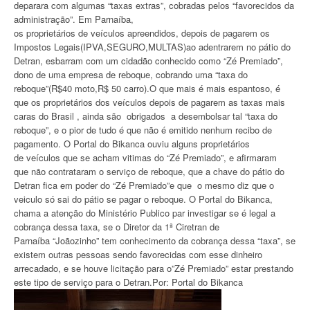
deparara com algumas “taxas extras”, cobradas pelos “favorecidos da
administração”. Em Parnaíba,
os proprietários de veículos apreendidos, depois de pagarem os
Impostos Legais(IPVA,SEGURO,MULTAS)ao adentrarem no pátio do
Detran, esbarram com um cidadão conhecido como “Zé Premiado”,
dono de uma empresa de reboque, cobrando uma “taxa do
reboque”(R$40 moto,R$ 50 carro).O que mais é mais espantoso, é
que os proprietários dos veículos depois de pagarem as taxas mais
caras do Brasil , ainda são obrigados a desembolsar tal “taxa do
reboque”, e o pior de tudo é que não é emitido nenhum recibo de
pagamento. O Portal do Bikanca ouviu alguns proprietários
de veículos que se acham vitimas do “Zé Premiado”, e afirmaram
que não contrataram o serviço de reboque, que a chave do pátio do
Detran fica em poder do “Zé Premiado”e que o mesmo diz que o
veiculo só sai do pátio se pagar o reboque. O Portal do Bikanca,
chama a atenção do Ministério Publico par investigar se é legal a
cobrança dessa taxa, se o Diretor da 1ª Ciretran de
Parnaíba “Joãozinho” tem conhecimento da cobrança dessa “taxa”, se
existem outras pessoas sendo favorecidas com esse dinheiro
arrecadado, e se houve licitação para o”Zé Premiado” estar prestando
este tipo de serviço para o Detran.Por: Portal do Bikanca