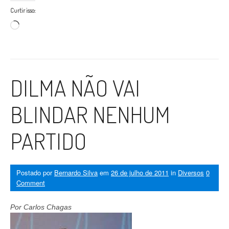
Curtir isso:
Carregando...
DILMA NÃO VAI
BLINDAR NENHUM
PARTIDO
Postado por
Bernardo Silva
em
26 de julho de 2011
in
Diversos
0
Comment
Por Carlos Chagas