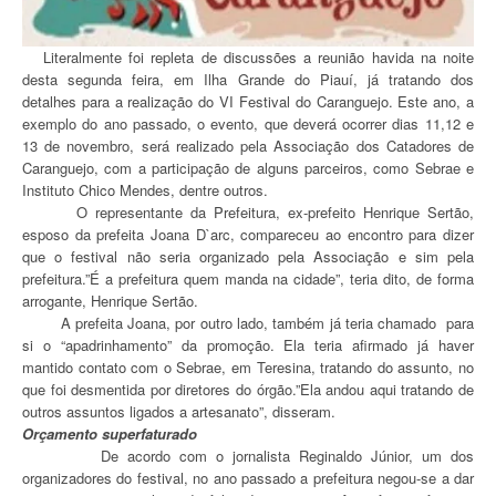
Literalmente foi repleta de discussões a reunião havida na noite
desta segunda feira, em Ilha Grande do Piauí, já tratando dos
detalhes para a realização do VI Festival do Caranguejo. Este ano, a
exemplo do ano passado, o evento, que deverá ocorrer dias 11,12 e
13 de novembro, será realizado pela Associação dos Catadores de
Caranguejo, com a participação de alguns parceiros, como Sebrae e
Instituto Chico Mendes, dentre outros.
O representante da Prefeitura, ex-prefeito Henrique Sertão,
esposo da prefeita Joana D`arc, compareceu ao encontro para dizer
que o festival não seria organizado pela Associação e sim pela
prefeitura.”É a prefeitura quem manda na cidade”, teria dito, de forma
arrogante, Henrique Sertão.
A prefeita Joana, por outro lado, também já teria chamado para
si o “apadrinhamento” da promoção. Ela teria afirmado já haver
mantido contato com o Sebrae, em Teresina, tratando do assunto, no
que foi desmentida por diretores do órgão.”Ela andou aqui tratando de
outros assuntos ligados a artesanato”, disseram.
Orçamento superfaturado
De acordo com o jornalista Reginaldo Júnior, um dos
organizadores do festival, no ano passado a prefeitura negou-se a dar