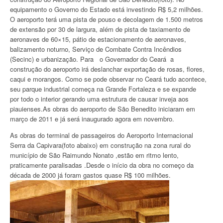
equipamento o Governo do Estado está investindo R$ 5,2 milhões.
O aeroporto terá uma pista de pouso e decolagem de 1.500 metros
de extensão por 30 de largura, além de pista de taxiamento de
aeronaves de 60×15, pátio de estacionamento de aeronaves,
balizamento noturno, Serviço de Combate Contra Incêndios
(Secinc) e urbanização. Para o Governador do Ceará a
construção do aeroporto irá deslanchar exportação de rosas, flores,
caqui e morangos. Como se pode observar no Ceará tudo acontece,
seu parque industrial começa na Grande Fortaleza e se expande
por todo o interior gerando uma estrutura de causar inveja aos
piauienses.As obras do aeroporto de São Benedito iniciaram em
março de 2011 e já será inaugurado agora em novembro.
As obras do terminal de passageiros do Aeroporto Internacional
Serra da Capivara(foto abaixo) em construção na zona rural do
município de São Raimundo Nonato ,estão em ritmo lento,
praticamente paralisadas .Desde o início da obra no começo da
década de 2000 já foram gastos quase R$ 100 milhões.