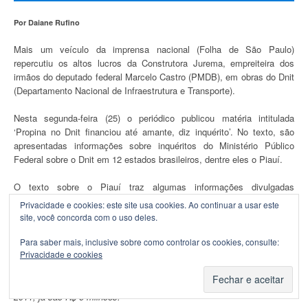
Por Daiane Rufino
Mais um veículo da imprensa nacional (Folha de São Paulo)
repercutiu os altos lucros da Construtora Jurema, empreiteira dos
irmãos do deputado federal Marcelo Castro (PMDB), em obras do Dnit
(Departamento Nacional de Infraestrutura e Transporte).
Nesta segunda-feira (25) o periódico publicou matéria intitulada
‘Propina no Dnit financiou até amante, diz inquérito’. No texto, são
apresentadas informações sobre inquéritos do Ministério Público
Federal sobre o Dnit em 12 estados brasileiros, dentre eles o Piauí.
O texto sobre o Piauí traz algumas informações divulgadas
pelo
Portal AZ
na última sexta-feira (22). Veja abaixo o trecho que
Privacidade e cookies: este site usa cookies. Ao continuar a usar este
cita o Piauí:
site, você concorda com o uso deles.
No Piauí, o superintendente Sebastião Ribeiro foi indicado por seu
Para saber mais, inclusive sobre como controlar os cookies, consulte:
Privacidade e cookies
cunhado, o deputado federal Marcelo Castro. Ambos são do PMDB.
Empreiteira de irmãos do deputado recebeu em 2010 R$ 36 milhões
do Dnit -metade do que foi liberado para o Estado no período. Em
2011, já são R$ 6 milhões.