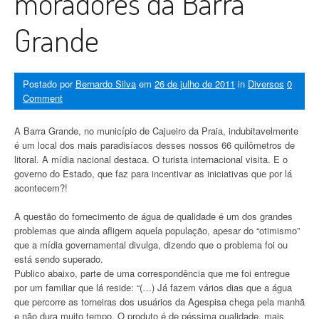
moradores da Barra
Grande
Postado por
Bernardo Silva
em
26 de julho de 2011
in
Diversos
0
Comment
A Barra Grande, no município de Cajueiro da Praia, indubitavelmente
é um local dos mais paradisíacos desses nossos 66 quilômetros de
litoral. A mídia nacional destaca. O turista internacional visita. E o
governo do Estado, que faz para incentivar as iniciativas que por lá
acontecem?!
A questão do fornecimento de água de qualidade é um dos grandes
problemas que ainda afligem aquela população, apesar do “otimismo”
que a mídia governamental divulga, dizendo que o problema foi ou
está sendo superado.
Publico abaixo, parte de uma correspondência que me foi entregue
por um familiar que lá reside: “(…) Já fazem vários dias que a água
que percorre as torneiras dos usuários da Agespisa chega pela manhã
e não dura muito tempo. O produto é de péssima qualidade, mais