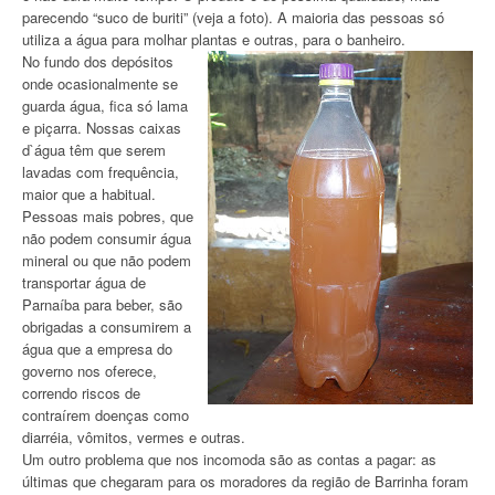
parecendo “suco de buriti” (veja a foto). A maioria das pessoas só
utiliza a água para molhar plantas e outras, para o banheiro.
No fundo dos depósitos
onde ocasionalmente se
guarda água, fica só lama
e piçarra. Nossas caixas
d`água têm que serem
lavadas com frequência,
maior que a habitual.
Pessoas mais pobres, que
não podem consumir água
mineral ou que não podem
transportar água de
Parnaíba para beber, são
obrigadas a consumirem a
água que a empresa do
governo nos oferece,
correndo riscos de
contraírem doenças como
diarréia, vômitos, vermes e outras.
Um outro problema que nos incomoda são as contas a pagar: as
últimas que chegaram para os moradores da região de Barrinha foram