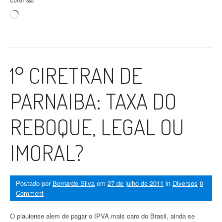
Curtir isso:
Carregando...
1° CIRETRAN DE
PARNAIBA: TAXA DO
REBOQUE, LEGAL OU
IMORAL?
Postado por
Bernardo Silva
em
27 de julho de 2011
in
Diversos
0
Comment
O piauiense alem de pagar o IPVA mais caro do Brasil, ainda se