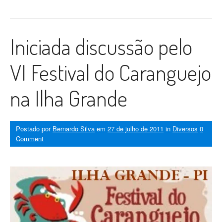
Iniciada discussão pelo
VI Festival do Caranguejo
na Ilha Grande
Postado por
Bernardo Silva
em
27 de julho de 2011
in
Diversos
0
Comment