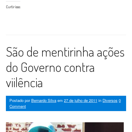
Curtir isso:
São de mentirinha ações
do Governo contra
viilência
Postado por
Bernardo Silva
em
27 de julho de 2011
in
Diversos
0
Comment