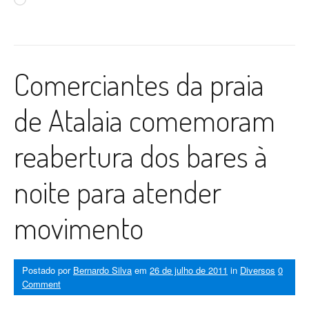
Comerciantes da praia
de Atalaia comemoram
reabertura dos bares à
noite para atender
movimento
Postado por
Bernardo Silva
em
26 de julho de 2011
in
Diversos
0
Comment