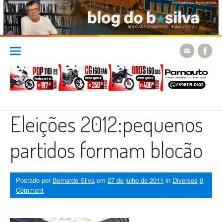
Skip
to
content
Eleições 2012:pequenos
partidos formam blocão
Postado por
Bernardo Silva
em
27 de julho de 2011
in
Diversos
0
Comment