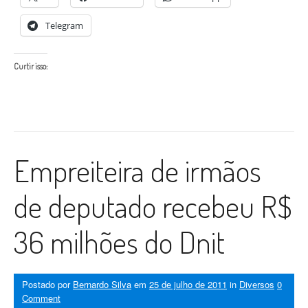
Telegram
Curtir isso:
Empreiteira de irmãos
de deputado recebeu R$
36 milhões do Dnit
Postado por
Bernardo Silva
em
25 de julho de 2011
in
Diversos
0
Comment