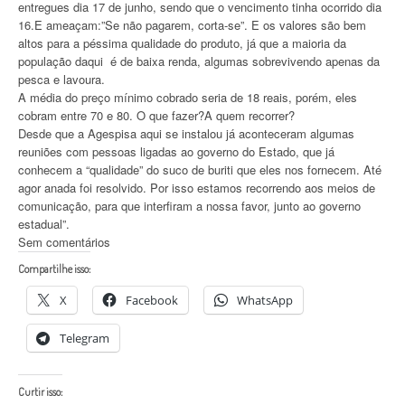
entregues dia 17 de junho, sendo que o vencimento tinha ocorrido dia
16.E ameaçam:”Se não pagarem, corta-se”. E os valores são bem
altos para a péssima qualidade do produto, já que a maioria da
população daqui é de baixa renda, algumas sobrevivendo apenas da
pesca e lavoura.
A média do preço mínimo cobrado seria de 18 reais, porém, eles
cobram entre 70 e 80. O que fazer?A quem recorrer?
Desde que a Agespisa aqui se instalou já aconteceram algumas
reuniões com pessoas ligadas ao governo do Estado, que já
conhecem a “qualidade” do suco de buriti que eles nos fornecem. Até
agor anada foi resolvido. Por isso estamos recorrendo aos meios de
comunicação, para que interfiram a nossa favor, junto ao governo
estadual”.
Sem comentários
Compartilhe isso:
X
Facebook
WhatsApp
Telegram
Curtir isso: