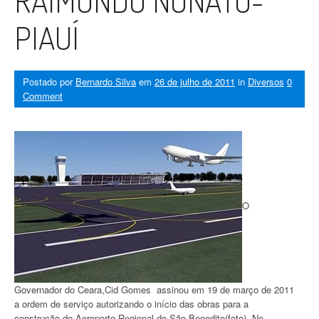
RAIMUNDO NONATO-
PIAUÍ
Postado por
Bernardo Silva
em
26 de julho de 2011
in
Diversos
0
Comment
O
Governador do Ceara,Cid Gomes assinou em 19 de março de 2011
a ordem de serviço autorizando o início das obras para a
construção do Aeroporto Regional de São Benedito(foto). No